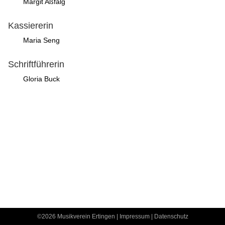
Margit Aßfalg
Kassiererin
Maria Seng
Schriftführerin
Gloria Buck
©2026 Musikverein Ertingen |
Impressum
|
Datenschutz