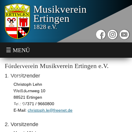
Musikverein
Ertingen
1828 e.V.
☰ MENÜ
AKTUELLES
Förderverein Musikverein Ertingen e.V.
1. Vorsitzender
VEREIN
Christoph Lehn
JUGEND
Weißdornweg 10
88521 Ertingen
TERMINE
Tel.: 07371 / 9660800
E-Mail:
christoph.le@freenet.de
SONSTIGES
2. Vorsitzende