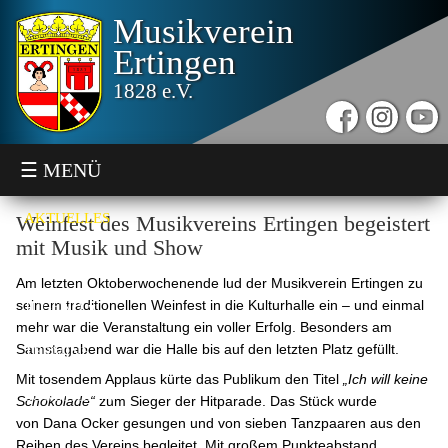
Musikverein
Ertingen
1828 e.V.
☰ MENÜ
AKTUELLES
Weinfest des Musikvereins Ertingen begeistert
mit Musik und Show
VEREIN
Am letzten Oktoberwochenende lud der Musikverein Ertingen zu
seinem traditionellen Weinfest in die Kulturhalle ein – und einmal
JUGEND
mehr war die Veranstaltung ein voller Erfolg. Besonders am
Samstagabend war die Halle bis auf den letzten Platz gefüllt.
TERMINE
Mit tosendem Applaus kürte das Publikum den Titel
„Ich will keine
SONSTIGES
Schokolade“
zum Sieger der Hitparade. Das Stück wurde
von Dana Ocker gesungen und von sieben Tanzpaaren aus den
Reihen des Vereins begleitet. Mit großem Punkteabstand