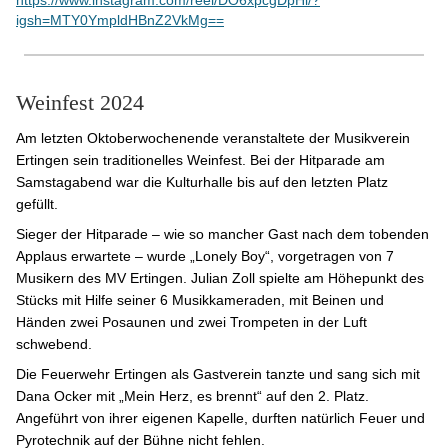
https://www.instagram.com/reel/DO6xpcgDpHi/?
igsh=MTY0YmpldHBnZ2VkMg==
Weinfest 2024
Am letzten Oktoberwochenende veranstaltete der Musikverein
Ertingen sein traditionelles Weinfest. Bei der Hitparade am
Samstagabend war die Kulturhalle bis auf den letzten Platz
gefüllt.
Sieger der Hitparade – wie so mancher Gast nach dem tobenden
Applaus erwartete – wurde „Lonely Boy“, vorgetragen von 7
Musikern des MV Ertingen. Julian Zoll spielte am Höhepunkt des
Stücks mit Hilfe seiner 6 Musikkameraden, mit Beinen und
Händen zwei Posaunen und zwei Trompeten in der Luft
schwebend.
Die Feuerwehr Ertingen als Gastverein tanzte und sang sich mit
Dana Ocker mit „Mein Herz, es brennt“ auf den 2. Platz.
Angeführt von ihrer eigenen Kapelle, durften natürlich Feuer und
Pyrotechnik auf der Bühne nicht fehlen.