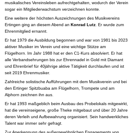
musikalisches Vereinsleben aufrechtgehalten, wodurch der Verein
sogar ein Mitgliederwachstum verzeichnen konnte.
Eine weitere der höchsten Auszeichnungen des Musikvereins
Ertingen ging an diesem Abend an
Konrad Lutz
. Er wurde zum
Ehrenmitglied ernannt.
Er hat 1979 die Ausbildung begonnen und war von 1981 bis 2023
aktiver Musiker im Verein und eine wichtige Stütze am
Flügelhorn. Im Jahr 1988 hat er den C1-Kurs absolviert. Er hat
alle Verbandsehrungen bis zur Ehrennadel in Gold mit Diamant
und Ehrenbrief für 40jährige aktive Tätigkeit durchlaufen und ist
seit 2019 Ehrenmusiker.
Zahlreiche solistische Aufführungen mit dem Musikverein und bei
den Ertinger Spitzbuaba am Flügelhorn, Trompete und am
Alphorn zeichnen ihn aus.
Er hat 1993 maßgeblich beim Ausbau des Probelokals mitgewirkt,
hat die vereinseigene, große Theke mitgebaut und über 20 Jahre
deren Verleih und Aufbewahrung organisiert. Sein handwerkliches
Talent war immer sehr gefragt.
Zur Anerkennung des außergewöhnlichen Engagements von