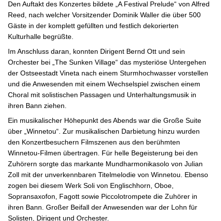
Den Auftakt des Konzertes bildete „A Festival Prelude“ von Alfred
Reed, nach welcher Vorsitzender Dominik Waller die über 500
Gäste in der komplett gefüllten und festlich dekorierten
Kulturhalle begrüßte.
Im Anschluss daran, konnten Dirigent Bernd Ott und sein
Orchester bei „The Sunken Village“ das mysteriöse Untergehen
der Ostseestadt Vineta nach einem Sturmhochwasser vorstellen
und die Anwesenden mit einem Wechselspiel zwischen einem
Choral mit solistischen Passagen und Unterhaltungsmusik in
ihren Bann ziehen.
Ein musikalischer Höhepunkt des Abends war die Große Suite
über „Winnetou“. Zur musikalischen Darbietung hinzu wurden
den Konzertbesuchern Filmszenen aus den berühmten
Winnetou-Filmen übertragen. Für helle Begeisterung bei den
Zuhörern sorgte das markante Mundharmonikasolo von Julian
Zoll mit der unverkennbaren Titelmelodie von Winnetou. Ebenso
zogen bei diesem Werk Soli von Englischhorn, Oboe,
Sopransaxofon, Fagott sowie Piccolotrompete die Zuhörer in
ihren Bann. Großer Beifall der Anwesenden war der Lohn für
Solisten, Dirigent und Orchester.